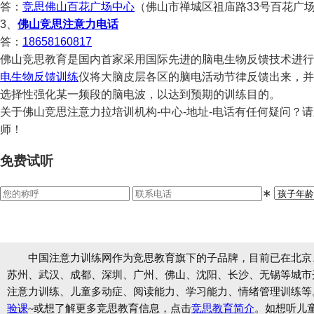
答：
竞思佛山百花广场中心
（佛山市禅城区祖庙路33号百花广
3、
佛山竞思注意力电话
答：
18658160817
佛山竞思教育是国内首家采用国际先进的脑电生物反馈技术进行
电生物反馈训练
仪将大脑皮层各区的脑电活动节律反馈出来，并
选择性强化某一频段的脑电波，以达到预期的训练目的。
关于佛山竞思注意力拉培训机构-中心-地址-电话有任何疑问？请直接
师！
免费试听
∗
中国注意力训练网作为竞思教育旗下的子品牌，目前已在北京
苏州、武汉、成都、深圳、广州、佛山、沈阳、长沙、无锡等城市开设
注意力训练、儿童多动症、阅读能力、学习能力、情绪管理训练等
验课
~或想了解更多竞思教育信息，点击
竞思教育简介
。如想听儿