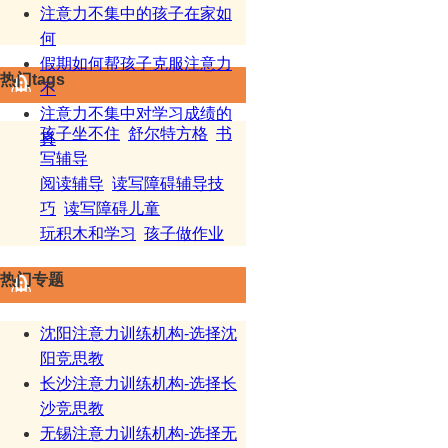
注意力不集中的孩子在家如
何
假期如何帮孩子克服注意力
热门tags
不
注意力不集中对学习成绩的
孩子坐不住
舒尔特方格
书
真
写辅导
阅读辅导
读写障碍辅导技
巧
读写障碍儿童
玩积木和学习
孩子做作业
热门专题
沈阳注意力训练机构-选择沈
阳竞思教
长沙注意力训练机构-选择长
沙竞思教
无锡注意力训练机构-选择无