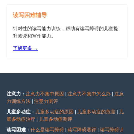
读写困难辅导
针对性的读写能力训练，帮助有读写障碍的儿童提
升阅读和写作能力。
了解更多 →
注意力：
注意力不集中原因
|
注意力不集中怎么办
|
注意
力训练方法
|
注意力测评
儿童多动症：
儿童多动症的原因
|
儿童多动症的危害
|
儿
童多动症治疗
|
儿童多动症测评
读写困难：
什么是读写障碍
|
读写障碍测评
|
读写障碍训