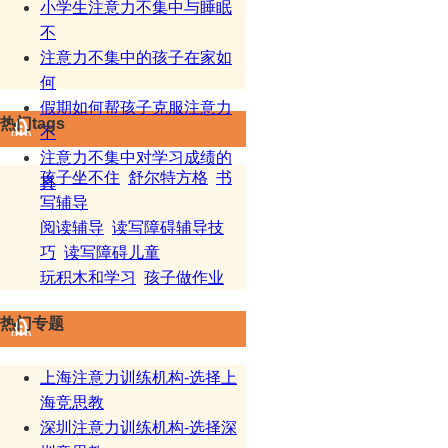
小学生注意力不集中与睡眠
不
注意力不集中的孩子在家如
何
假期如何帮孩子克服注意力
热门tags
不
注意力不集中对学习成绩的
孩子坐不住
舒尔特方格
书
真
写辅导
阅读辅导
读写障碍辅导技
巧
读写障碍儿童
玩积木和学习
孩子做作业
热门专题
上海注意力训练机构-选择上
海竞思教
深圳注意力训练机构-选择深