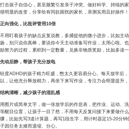
打击孩子自信心，甚至频繁引发亲子冲突。做好科学、持续的家
很明显的改变，分享给有同款困扰的家长，亲测实用且好操作！
正向强化，比批评管用10倍
不用盯着孩子的缺点反复说教，多捕捉他的微小进步，比如主动
扬，别只说你真棒，要说你今天主动准备写作业，太用心啦。也
励努力的过程，累积到一定数量，兑换非物质奖励，比如多读一
先动后静，帮孩子充分放电
轻度ADHD的孩子精力旺盛，憋太久更容易分心。每天放学后，先
以，让他充分释放精力，再坐下来写作业，专注力会明显提升，
结构清晰，减少孩子的混乱感
用图片或简单文字，做一张放学后的作息表，把作业、运动、洗
等醒目位置，让孩子一目了然，不用每天反复问接下来要做什么
骤，比如先写3道计算题，再写1段生字，用计时器定15-20
子因任务太难而退缩、分心。