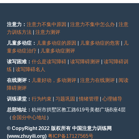
注意力：
注意力不集中原因
|
注意力不集中怎么办
|
注意
力训练方法
|
注意力测评
儿童多动症：
儿童多动症的原因
|
儿童多动症的危害
|
儿
童多动症治疗
|
儿童多动症测评
读写困难：
什么是读写障碍
|
读写障碍测评
|
读写障碍训
练
|
读写障碍名人
在线测评：
儿童好动，多动测评
|
注意力在线测评
|
阅读
障碍测评
训练课堂：
行为约束
|
习题巩固
|
情绪管理
|
心理辅导
总部地址：
杭州市拱墅区教工路619号美都广场B座4层
（
全国分中心地址
）
© CopyRight 2022 版权所有 中国注意力训练网
(www.zhuyili.org)
粤ICP备17127565号