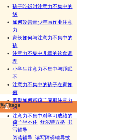
孩子吃饭时注意力不集中的
纠
如何改善青少年写作业注意
力
家长如何与注意力不集中的
孩
注意力不集中儿童的饮食调
理
小学生注意力不集中与睡眠
不
注意力不集中的孩子在家如
何
假期如何帮孩子克服注意力
热门tags
不
注意力不集中对学习成绩的
孩子坐不住
舒尔特方格
书
真
写辅导
阅读辅导
读写障碍辅导技