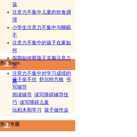
孩
注意力不集中儿童的饮食调
理
小学生注意力不集中与睡眠
不
注意力不集中的孩子在家如
何
假期如何帮孩子克服注意力
热门tags
不
注意力不集中对学习成绩的
孩子坐不住
舒尔特方格
书
真
写辅导
阅读辅导
读写障碍辅导技
巧
读写障碍儿童
玩积木和学习
孩子做作业
热门专题