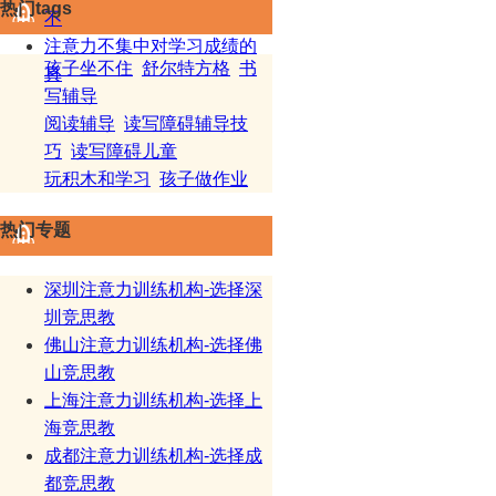
热门tags
不
注意力不集中对学习成绩的
孩子坐不住
舒尔特方格
书
真
写辅导
阅读辅导
读写障碍辅导技
巧
读写障碍儿童
玩积木和学习
孩子做作业
热门专题
深圳注意力训练机构-选择深
圳竞思教
佛山注意力训练机构-选择佛
山竞思教
上海注意力训练机构-选择上
海竞思教
成都注意力训练机构-选择成
都竞思教