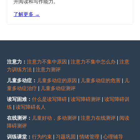
升阅读和写作能力。
了解更多 →
注意力：
注意力不集中原因
|
注意力不集中怎么办
|
注意
力训练方法
|
注意力测评
儿童多动症：
儿童多动症的原因
|
儿童多动症的危害
|
儿
童多动症治疗
|
儿童多动症测评
读写困难：
什么是读写障碍
|
读写障碍测评
|
读写障碍训
练
|
读写障碍名人
在线测评：
儿童好动，多动测评
|
注意力在线测评
|
阅读
障碍测评
训练课堂：
行为约束
|
习题巩固
|
情绪管理
|
心理辅导