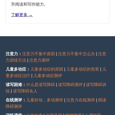
升阅读和写作能力。
了解更多 →
注意力：
注意力不集中原因
|
注意力不集中怎么办
|
注意
力训练方法
|
注意力测评
儿童多动症：
儿童多动症的原因
|
儿童多动症的危害
|
儿
童多动症治疗
|
儿童多动症测评
读写困难：
什么是读写障碍
|
读写障碍测评
|
读写障碍训
练
|
读写障碍名人
在线测评：
儿童好动，多动测评
|
注意力在线测评
|
阅读
障碍测评