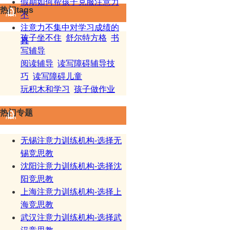
假期如何帮孩子克服注意力
热门tags
不
注意力不集中对学习成绩的
孩子坐不住
舒尔特方格
书
真
写辅导
阅读辅导
读写障碍辅导技
巧
读写障碍儿童
玩积木和学习
孩子做作业
热门专题
无锡注意力训练机构-选择无
锡竞思教
沈阳注意力训练机构-选择沈
阳竞思教
上海注意力训练机构-选择上
海竞思教
武汉注意力训练机构-选择武