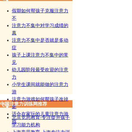
假期如何帮孩子克服注意力
不
注意力不集中对学习成绩的
真
注意力不集中是否就是多动
症
孩子上课注意力不集中的常
见
幼儿园阶段最受欢迎的注意
力
小学生课间就能做的注意力
游
注意力游戏如何帮孩子改掉
中国注意力训练网推荐
走
适合在家玩的儿童注意力游
北京竞思教育-专注提升孩子
戏
学习能力机构