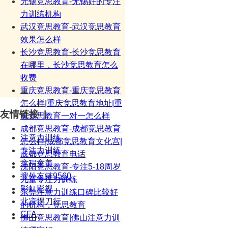
无锡竞思教育-无锡好的专注
力训练机构
武汉竞思教育-武汉竞思教育
效果怎么样
长沙竞思教育-长沙竞思教育
在哪里，长沙竞思教育怎么
收费
重庆竞思教育-重庆竞思教育
怎么样|重庆竞思教育地址|重
友情链接 |
庆竞思教育一对一怎么样
成都竞思教育-成都竞思教育
注意力训练
怎么样|成都竞思教育文化宫|
专注力训练
成都竞思教育电话
童程童美
沈阳竞思教育-专注5-18周岁
搜外友链9560
儿童专注力训练
彩虹影视
东莞注意力训练口碑比较好
北凉悍刀行
的机构，竞思教育
CFA
佛山竞思教育|佛山注意力训