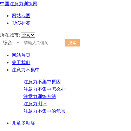
中国注意力训练网
网站地图
TAG标签
所在城市:
综合
网站首页
关于我们
注意力不集中
注意力不集中原因
注意力不集中怎么办
注意力训练方法
注意力测评
注意力不集中的危害
儿童多动症