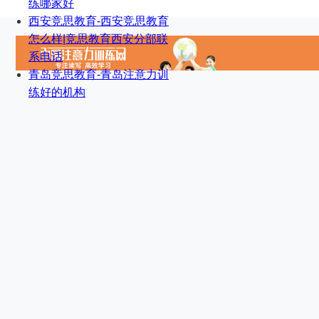
练哪家好
西安竞思教育-西安竞思教育
怎么样|竞思教育西安分部联
系电话
青岛竞思教育-青岛注意力训
练好的机构