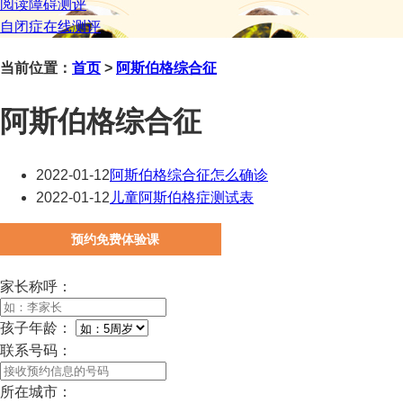
阅读障碍测评
自闭症在线测评
当前位置：
首页
>
阿斯伯格综合征
阿斯伯格综合征
2022-01-12
阿斯伯格综合征怎么确诊
2022-01-12
儿童阿斯伯格症测试表
预约免费体验课
家长称呼：
孩子年龄：
联系号码：
所在城市：