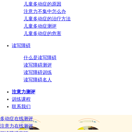
儿童多动症的原因
注意力不集中怎么办
儿童多动症的治疗方法
儿童多动症测评
儿童多动症的危害
读写障碍
什么是读写障碍
读写障碍测评
读写障碍训练
读写障碍名人
注意力测评
训练课程
联系我们
多动症在线测评
注意力在线测评