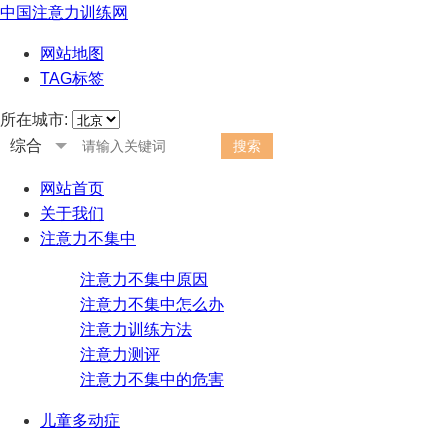
中国注意力训练网
网站地图
TAG标签
所在城市:
综合
网站首页
关于我们
注意力不集中
注意力不集中原因
注意力不集中怎么办
注意力训练方法
注意力测评
注意力不集中的危害
儿童多动症