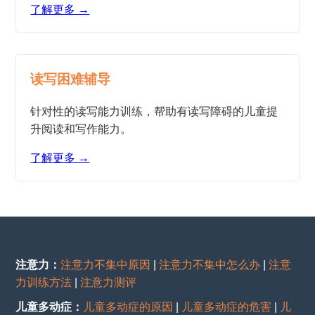
了解更多 →
读写困难辅导
针对性的读写能力训练，帮助有读写障碍的儿童提
升阅读和写作能力。
了解更多 →
注意力：
注意力不集中原因
|
注意力不集中怎么办
|
注意
力训练方法
|
注意力测评
儿童多动症：
儿童多动症的原因
|
儿童多动症的危害
|
儿