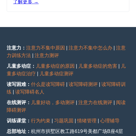
了解更多 →
注意力：
注意力不集中原因
|
注意力不集中怎么办
|
注意
力训练方法
|
注意力测评
儿童多动症：
儿童多动症的原因
|
儿童多动症的危害
|
儿
童多动症治疗
|
儿童多动症测评
读写困难：
什么是读写障碍
|
读写障碍测评
|
读写障碍训
练
|
读写障碍名人
在线测评：
儿童好动，多动测评
|
注意力在线测评
|
阅读
障碍测评
训练课堂：
行为约束
|
习题巩固
|
情绪管理
|
心理辅导
总部地址：
杭州市拱墅区教工路619号美都广场B座4层