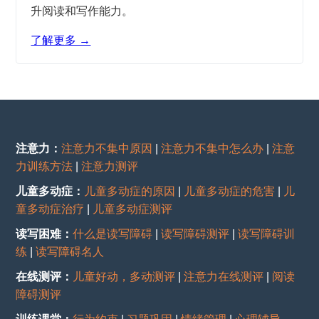
升阅读和写作能力。
了解更多 →
注意力：
注意力不集中原因
|
注意力不集中怎么办
|
注意
力训练方法
|
注意力测评
儿童多动症：
儿童多动症的原因
|
儿童多动症的危害
|
儿
童多动症治疗
|
儿童多动症测评
读写困难：
什么是读写障碍
|
读写障碍测评
|
读写障碍训
练
|
读写障碍名人
在线测评：
儿童好动，多动测评
|
注意力在线测评
|
阅读
障碍测评