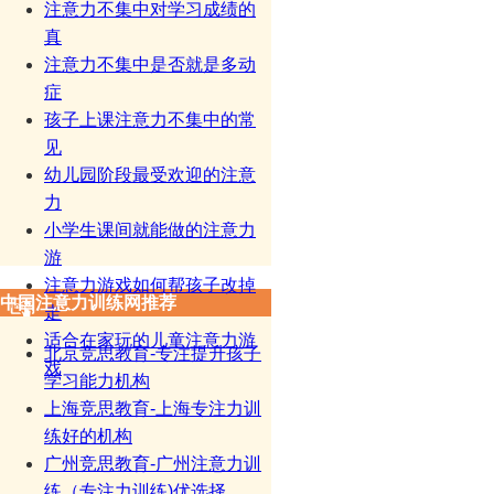
注意力不集中对学习成绩的
真
注意力不集中是否就是多动
症
孩子上课注意力不集中的常
见
幼儿园阶段最受欢迎的注意
力
小学生课间就能做的注意力
游
注意力游戏如何帮孩子改掉
中国注意力训练网推荐
走
适合在家玩的儿童注意力游
北京竞思教育-专注提升孩子
戏
学习能力机构
上海竞思教育-上海专注力训
练好的机构
广州竞思教育-广州注意力训
练（专注力训练)优选择