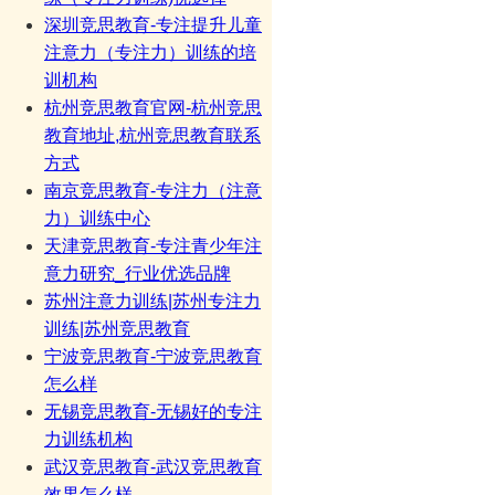
深圳竞思教育-专注提升儿童
注意力（专注力）训练的培
训机构
杭州竞思教育官网-杭州竞思
教育地址,杭州竞思教育联系
方式
南京竞思教育-专注力（注意
力）训练中心
天津竞思教育-专注青少年注
意力研究_行业优选品牌
苏州注意力训练|苏州专注力
训练|苏州竞思教育
宁波竞思教育-宁波竞思教育
怎么样
无锡竞思教育-无锡好的专注
力训练机构
武汉竞思教育-武汉竞思教育
效果怎么样