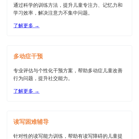
通过科学的训练方法，提升儿童专注力、记忆力和
学习效率，解决注意力不集中问题。
了解更多 →
多动症干预
专业评估与个性化干预方案，帮助多动症儿童改善
行为问题，提升社交能力。
了解更多 →
读写困难辅导
针对性的读写能力训练，帮助有读写障碍的儿童提