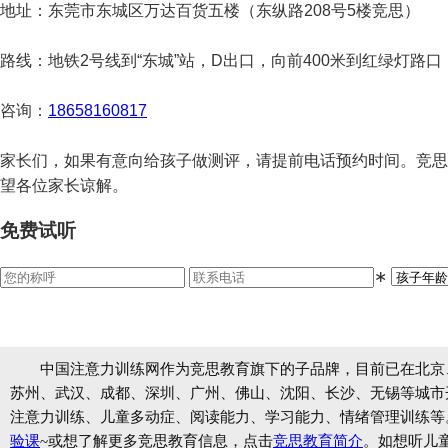
地址：东莞市东城区万达百货五楼（东纵路208号5楼竞思）
路线：地铁2号线到“东城”站，D出口，向前400米到红绿灯路
咨询：
18658160817
家长们，如果有意向给孩子做测评，请提前电话预约时间。竞思
望各位家长谅解。
免费试听
∗
中国注意力训练网作为竞思教育旗下的子品牌，目前已在北京
苏州、武汉、成都、深圳、广州、佛山、沈阳、长沙、无锡等城市开设
注意力训练、儿童多动症、阅读能力、学习能力、情绪管理训练等
验课
~或想了解更多竞思教育信息，点击
竞思教育简介
。如想听儿