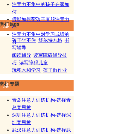
注意力不集中的孩子在家如
何
假期如何帮孩子克服注意力
热门tags
不
注意力不集中对学习成绩的
孩子坐不住
舒尔特方格
书
真
写辅导
阅读辅导
读写障碍辅导技
巧
读写障碍儿童
玩积木和学习
孩子做作业
热门专题
青岛注意力训练机构-选择青
岛竞思教
深圳注意力训练机构-选择深
圳竞思教
武汉注意力训练机构-选择武