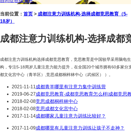
自闭症在线测评
当前位置：
首页
>
成都注意力训练机构-选择成都竞思教育（5-
18岁）
成都注意力训练机构-选择成都竞
成都注意力训练机构选择成都竞思教育，竞思教育是中国较早采用脑电生
构，专注5-18周岁儿童注意力能力提升，在全国20个城市拥有60多家
都文化宫中心（青羊区）,竞思成都桐梓林中心（武候区） ）。
2021-11-11
成都青羊哪里有注意力集中训练营
2019-06-27
成都竞思教育-成都竞思教育怎么样|成都竞思
2018-02-08
竞思成都桐梓林中心
2018-02-08
竞思成都文化宫中心
2017-11-14
成都哪家儿童注意力训练比较好？
2017-11-09
成都哪里有儿童注意力训练让孩子不走神？