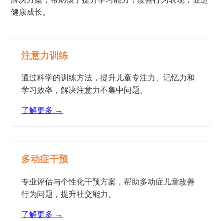
健康成长。
注意力训练
通过科学的训练方法，提升儿童专注力、记忆力和
学习效率，解决注意力不集中问题。
了解更多 →
多动症干预
专业评估与个性化干预方案，帮助多动症儿童改善
行为问题，提升社交能力。
了解更多 →