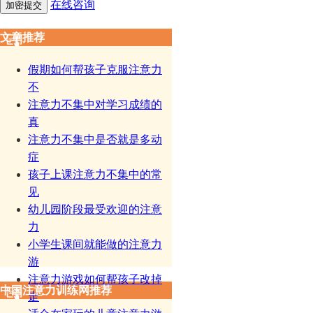
在线咨询
文章推荐
假期如何帮孩子克服注意力
不
注意力不集中对学习成绩的
真
注意力不集中是否就是多动
症
孩子上课注意力不集中的常
见
幼儿园阶段最受欢迎的注意
力
小学生课间就能做的注意力
游
注意力游戏如何帮孩子改掉
中国注意力训练网推荐
走