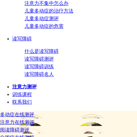
注意力不集中怎么办
儿童多动症的治疗方法
儿童多动症测评
儿童多动症的危害
读写障碍
什么是读写障碍
读写障碍测评
读写障碍训练
读写障碍名人
注意力测评
训练课程
联系我们
多动症在线测评
注意力在线测评
阅读障碍测评