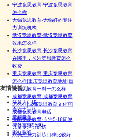
宁波竞思教育-宁波竞思教育
怎么样
无锡竞思教育-无锡好的专注
力训练机构
武汉竞思教育-武汉竞思教育
效果怎么样
长沙竞思教育-长沙竞思教育
在哪里，长沙竞思教育怎么
收费
重庆竞思教育-重庆竞思教育
怎么样|重庆竞思教育地址|重
友情链接 |
庆竞思教育一对一怎么样
成都竞思教育-成都竞思教育
注意力训练
怎么样|成都竞思教育文化宫|
专注力训练
成都竞思教育电话
童程童美
沈阳竞思教育-专注5-18周岁
搜外友链9560
儿童专注力训练
彩虹影视
东莞注意力训练口碑比较好