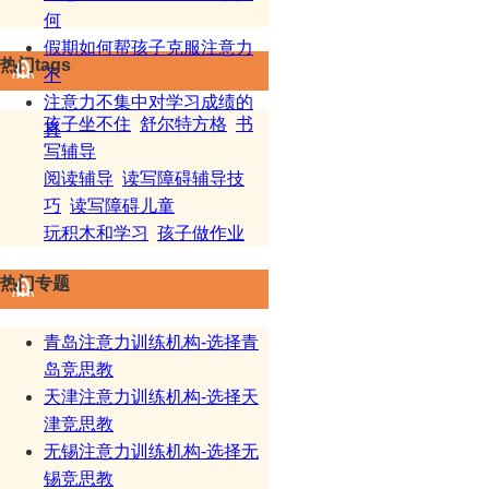
何
假期如何帮孩子克服注意力
热门tags
不
注意力不集中对学习成绩的
孩子坐不住
舒尔特方格
书
真
写辅导
阅读辅导
读写障碍辅导技
巧
读写障碍儿童
玩积木和学习
孩子做作业
热门专题
青岛注意力训练机构-选择青
岛竞思教
天津注意力训练机构-选择天
津竞思教
无锡注意力训练机构-选择无
锡竞思教