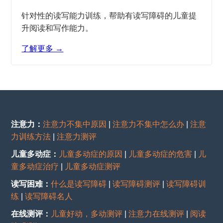
针对性的读写能力训练，帮助有读写障碍的儿童提
升阅读和写作能力。
了解更多 →
注意力：
注意力不集中原因
|
注意力不集中怎么办
|
注意
力训练方法
|
注意力测评
儿童多动症：
儿童多动症的原因
|
儿童多动症的危害
|
儿
童多动症治疗
|
儿童多动症测评
读写困难：
什么是读写障碍
|
读写障碍测评
|
读写障碍训
练
|
读写障碍名人
在线测评：
儿童好动，多动测评
|
注意力在线测评
|
阅读