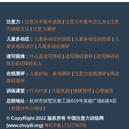
注意力：
注意力不集中原因
|
注意力不集中怎么办
|
注意
力训练方法
|
注意力测评
儿童多动症：
儿童多动症的原因
|
儿童多动症的危害
|
儿
童多动症治疗
|
儿童多动症测评
读写困难：
什么是读写障碍
|
读写障碍测评
|
读写障碍训
练
|
读写障碍名人
在线测评：
儿童好动，多动测评
|
注意力在线测评
|
阅读
障碍测评
训练课堂：
行为约束
|
习题巩固
|
情绪管理
|
心理辅导
总部地址：
杭州市拱墅区教工路619号美都广场B座4层
（
全国分中心地址
）
© CopyRight 2022 版权所有 中国注意力训练网
(www.zhuyili.org)
粤ICP备17127565号