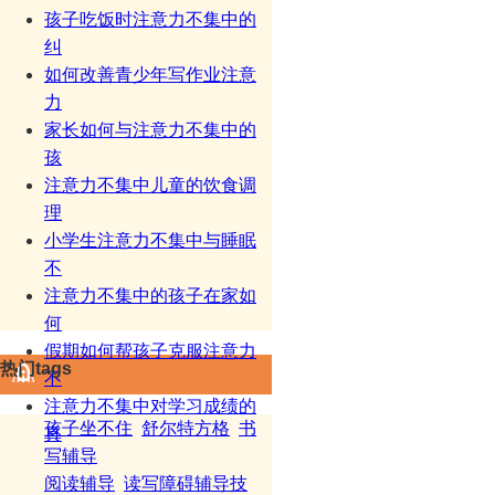
孩子吃饭时注意力不集中的
纠
如何改善青少年写作业注意
力
家长如何与注意力不集中的
孩
注意力不集中儿童的饮食调
理
小学生注意力不集中与睡眠
不
注意力不集中的孩子在家如
何
假期如何帮孩子克服注意力
热门tags
不
注意力不集中对学习成绩的
孩子坐不住
舒尔特方格
书
真
写辅导
阅读辅导
读写障碍辅导技