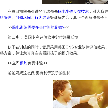
竞思目前率先引进的全球领先
脑电生物反馈技术
，对大脑进
绪管理
、
习题巩固
、
行为约束
等训练内容，真正全面解决孩子不
>>
脑电训练需要多长时间能见效?
<<
第四步： 美国专利评估软件实时效果反馈
孩子在训练的同时，竞思采用美国CNS专业软件评估效果，
整方案，并让您真真实实看到孩子的提升效果。
>>立即
预约
免费体验<<
爸爸妈妈这么做 更有利于孩子的生长!