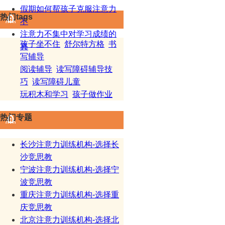
假期如何帮孩子克服注意力
热门tags
不
注意力不集中对学习成绩的
孩子坐不住
舒尔特方格
书
真
写辅导
阅读辅导
读写障碍辅导技
巧
读写障碍儿童
玩积木和学习
孩子做作业
热门专题
长沙注意力训练机构-选择长
沙竞思教
宁波注意力训练机构-选择宁
波竞思教
重庆注意力训练机构-选择重
庆竞思教
北京注意力训练机构-选择北