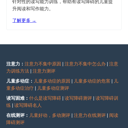
针对性的读写能力训练，帮助有读写障碍的儿童提
升阅读和写作能力。
了解更多 →
注意力：
注意力不集中原因
|
注意力不集中怎么办
|
注意
力训练方法
|
注意力测评
儿童多动症：
儿童多动症的原因
|
儿童多动症的危害
|
儿
童多动症治疗
|
儿童多动症测评
读写困难：
什么是读写障碍
|
读写障碍测评
|
读写障碍训
练
|
读写障碍名人
在线测评：
儿童好动，多动测评
|
注意力在线测评
|
阅读
障碍测评