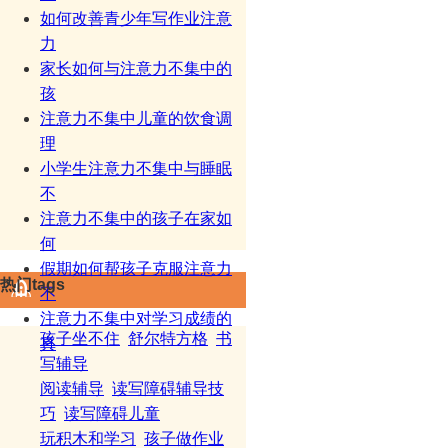
如何改善青少年写作业注意
力
家长如何与注意力不集中的
孩
注意力不集中儿童的饮食调
理
小学生注意力不集中与睡眠
不
注意力不集中的孩子在家如
何
假期如何帮孩子克服注意力
热门tags
不
注意力不集中对学习成绩的
孩子坐不住
舒尔特方格
书
真
写辅导
阅读辅导
读写障碍辅导技
巧
读写障碍儿童
玩积木和学习
孩子做作业