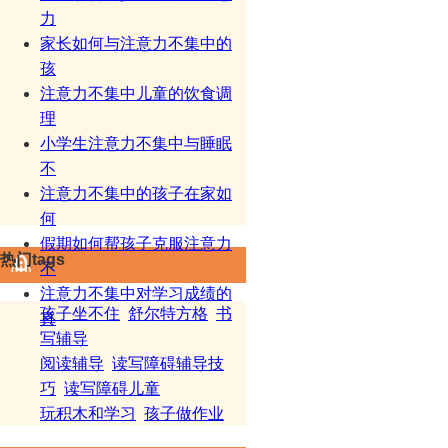
力
家长如何与注意力不集中的
孩
注意力不集中儿童的饮食调
理
小学生注意力不集中与睡眠
不
注意力不集中的孩子在家如
何
假期如何帮孩子克服注意力
热门tags
不
注意力不集中对学习成绩的
孩子坐不住
舒尔特方格
书
真
写辅导
阅读辅导
读写障碍辅导技
巧
读写障碍儿童
玩积木和学习
孩子做作业