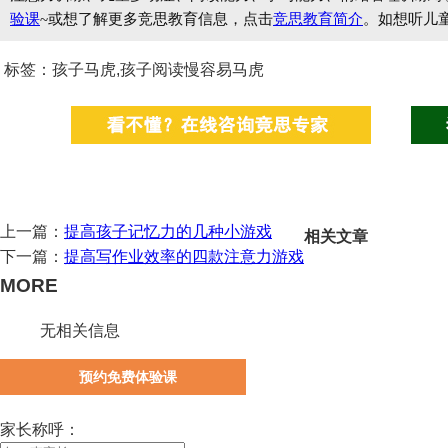
验课
~或想了解更多竞思教育信息，点击
竞思教育简介
。如想听儿
标签：孩子马虎,孩子阅读慢容易马虎
上一篇：
提高孩子记忆力的几种小游戏
相关文章
下一篇：
提高写作业效率的四款注意力游戏
MORE
无相关信息
预约免费体验课
家长称呼：