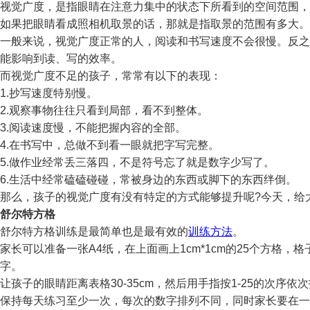
视觉广度，是指眼睛在注意力集中的状态下所看到的空间范围，
如果把眼睛看成照相机取景的话，那就是指取景的范围有多大。
一般来说，视觉广度正常的人，阅读和书写速度不会很慢。反之
能影响到读、写的效率。
而视觉广度不足的孩子，常常有以下的表现：
1.抄写速度特别慢。
2.观察事物往往只看到局部，看不到整体。
3.阅读速度慢，不能把握内容的全部。
4.在书写中，总做不到看一眼就把字写完整。
5.做作业经常丢三落四，不是符号忘了就是数字少写了。
6.生活中经常磕磕碰碰，常被身边的东西或脚下的东西绊倒。
那么，孩子的视觉广度有没有特定的方式能够提升呢?今天，给
舒尔特方格
舒尔特方格训练是最简单也是最有效的
训练方法
。
家长可以准备一张A4纸，在上面画上1cm*1cm的25个方格，格
字。
让孩子的眼睛距离表格30-35cm，然后用手指按1-25的次序
保持每天练习至少一次，每次的数字排列不同，同时家长要在一