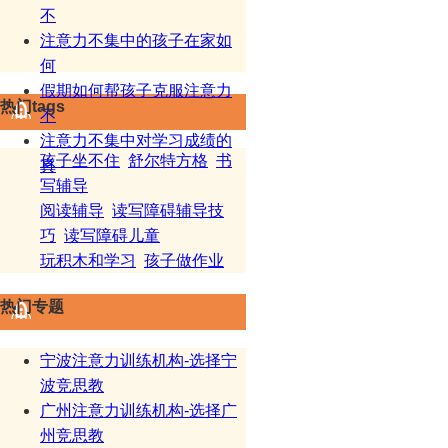
不
注意力不集中的孩子在家如
何
假期如何帮孩子克服注意力
热门tags
不
注意力不集中对学习成绩的
孩子坐不住
舒尔特方格
书
真
写辅导
阅读辅导
读写障碍辅导技
巧
读写障碍儿童
玩积木和学习
孩子做作业
热门专题
宁波注意力训练机构-选择宁
波竞思教
广州注意力训练机构-选择广
州竞思教