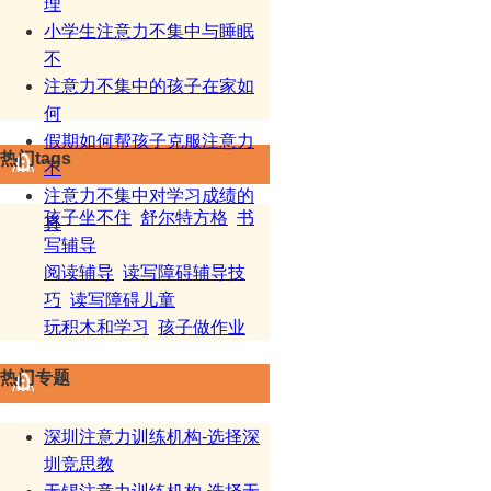
理
小学生注意力不集中与睡眠
不
注意力不集中的孩子在家如
何
假期如何帮孩子克服注意力
热门tags
不
注意力不集中对学习成绩的
孩子坐不住
舒尔特方格
书
真
写辅导
阅读辅导
读写障碍辅导技
巧
读写障碍儿童
玩积木和学习
孩子做作业
热门专题
深圳注意力训练机构-选择深
圳竞思教