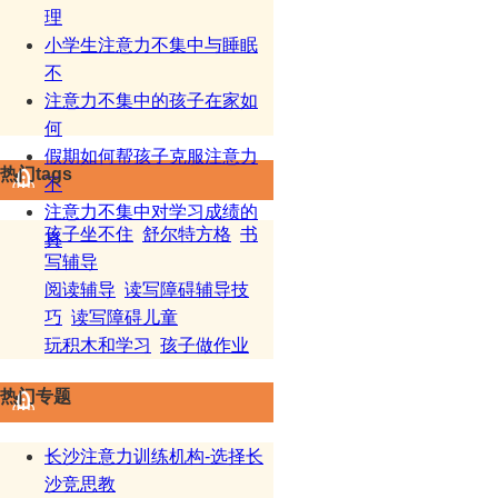
理
小学生注意力不集中与睡眠
不
注意力不集中的孩子在家如
何
假期如何帮孩子克服注意力
热门tags
不
注意力不集中对学习成绩的
孩子坐不住
舒尔特方格
书
真
写辅导
阅读辅导
读写障碍辅导技
巧
读写障碍儿童
玩积木和学习
孩子做作业
热门专题
长沙注意力训练机构-选择长
沙竞思教