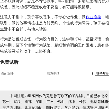
上不认真听课，总是不专心做事。学习困难，多动症患者的智力
较差，因此成绩不稳定或者不及格，有可能导致留级。
注意力不集中，孩子喜欢眨眼，不专心做作业，做
作业拖拉
，粗
吸引，做其他事情往往是有始无终。个性或行为障碍，孩子会很
生活中不合群，与他人吵架。
行为是幼稚或古怪，行为没有目的，逃学和打斗，甚至说谎，偷
成年期，留下个性和行为缺陷。精细和协调的工作困难，患有多
铅笔等灵活的动作，走路不直。
免费试听
∗
中国注意力训练网作为竞思教育旗下的子品牌，目前已在北京
苏州、武汉、成都、深圳、广州、佛山、沈阳、长沙、无锡等城市开设
注意力训练、儿童多动症、阅读能力、学习能力、情绪管理训练等