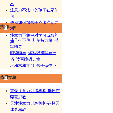
不
注意力不集中的孩子在家如
何
假期如何帮孩子克服注意力
热门tags
不
注意力不集中对学习成绩的
孩子坐不住
舒尔特方格
书
真
写辅导
阅读辅导
读写障碍辅导技
巧
读写障碍儿童
玩积木和学习
孩子做作业
热门专题
东莞注意力训练机构-选择东
莞竞思教
天津注意力训练机构-选择天
津竞思教