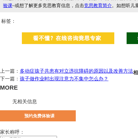
验课
~或想了解更多竞思教育信息，点击
竞思教育简介
。如想听儿
标签：
上一篇：
多动症孩子共患有对立违抗障碍的原因以及改善方法
相
下一篇：
孩子做作业时出现注意力不集中怎么办？
MORE
无相关信息
预约免费体验课
家长称呼：