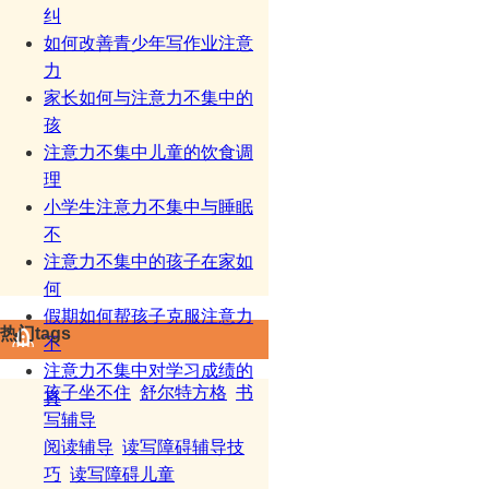
纠
如何改善青少年写作业注意
力
家长如何与注意力不集中的
孩
注意力不集中儿童的饮食调
理
小学生注意力不集中与睡眠
不
注意力不集中的孩子在家如
何
假期如何帮孩子克服注意力
热门tags
不
注意力不集中对学习成绩的
孩子坐不住
舒尔特方格
书
真
写辅导
阅读辅导
读写障碍辅导技
巧
读写障碍儿童