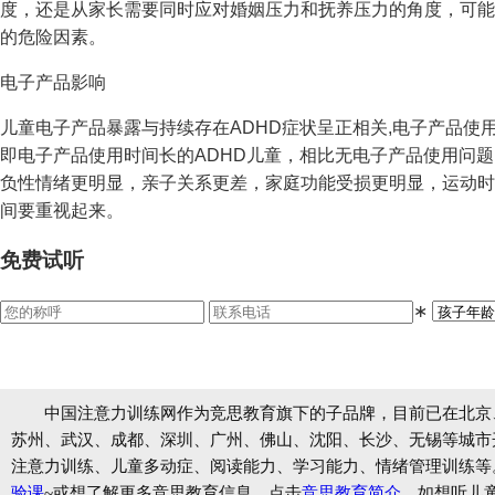
度，还是从家长需要同时应对婚姻压力和抚养压力的角度，可能
的危险因素。
电子产品影响
儿童电子产品暴露与持续存在ADHD症状呈正相关,电子产品使
即电子产品使用时间长的ADHD儿童，相比无电子产品使用问题
负性情绪更明显，亲子关系更差，家庭功能受损更明显，运动时
间要重视起来。
免费试听
∗
中国注意力训练网作为竞思教育旗下的子品牌，目前已在北京
苏州、武汉、成都、深圳、广州、佛山、沈阳、长沙、无锡等城市开设
注意力训练、儿童多动症、阅读能力、学习能力、情绪管理训练等
验课
~或想了解更多竞思教育信息，点击
竞思教育简介
。如想听儿