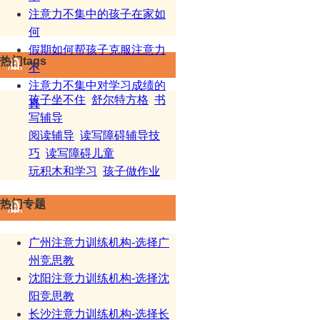
注意力不集中的孩子在家如
何
假期如何帮孩子克服注意力
热门tags
不
注意力不集中对学习成绩的
孩子坐不住
舒尔特方格
书
真
写辅导
阅读辅导
读写障碍辅导技
巧
读写障碍儿童
玩积木和学习
孩子做作业
热门专题
广州注意力训练机构-选择广
州竞思教
沈阳注意力训练机构-选择沈
阳竞思教
长沙注意力训练机构-选择长