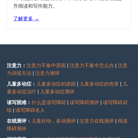
升阅读和写作能力。
了解更多 →
注意力：
注意力不集中原因
|
注意力不集中怎么办
|
注意
力训练方法
|
注意力测评
儿童多动症：
儿童多动症的原因
|
儿童多动症的危害
|
儿
童多动症治疗
|
儿童多动症测评
读写困难：
什么是读写障碍
|
读写障碍测评
|
读写障碍训
练
|
读写障碍名人
在线测评：
儿童好动，多动测评
|
注意力在线测评
|
阅读
障碍测评