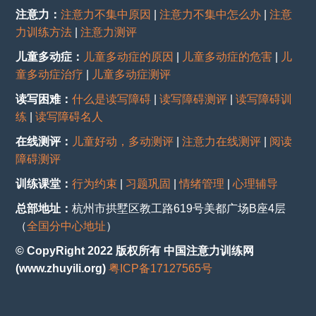
注意力：
注意力不集中原因
|
注意力不集中怎么办
|
注意
力训练方法
|
注意力测评
儿童多动症：
儿童多动症的原因
|
儿童多动症的危害
|
儿
童多动症治疗
|
儿童多动症测评
读写困难：
什么是读写障碍
|
读写障碍测评
|
读写障碍训
练
|
读写障碍名人
在线测评：
儿童好动，多动测评
|
注意力在线测评
|
阅读
障碍测评
训练课堂：
行为约束
|
习题巩固
|
情绪管理
|
心理辅导
总部地址：
杭州市拱墅区教工路619号美都广场B座4层
（
全国分中心地址
）
© CopyRight 2022 版权所有 中国注意力训练网
(www.zhuyili.org)
粤ICP备17127565号