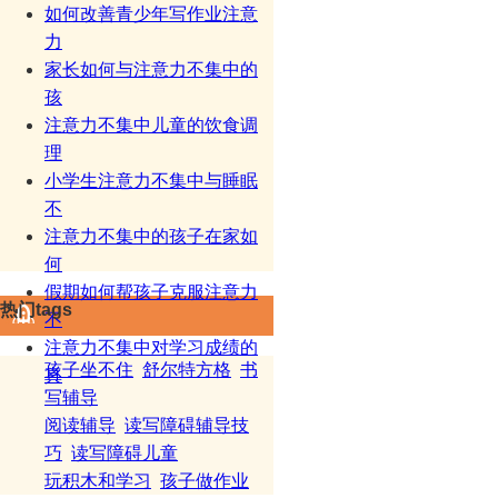
如何改善青少年写作业注意
力
家长如何与注意力不集中的
孩
注意力不集中儿童的饮食调
理
小学生注意力不集中与睡眠
不
注意力不集中的孩子在家如
何
假期如何帮孩子克服注意力
热门tags
不
注意力不集中对学习成绩的
孩子坐不住
舒尔特方格
书
真
写辅导
阅读辅导
读写障碍辅导技
巧
读写障碍儿童
玩积木和学习
孩子做作业