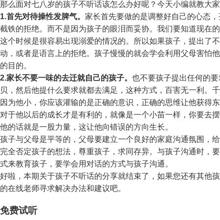
那么面对七八岁的孩子不听话该怎么办好呢？今天小编就教大家
1.首先对待操性发脾气。
家长首先要做的是调整好自己的心态，
截铁的拒绝。而不是因为孩子的眼泪而妥协。我们要知道现在的
这个时候是很容易出现溺爱的情况的。所以如果孩子，提出了不
动，或者是语言上的拒绝。孩子慢慢的就会学会利用父母害怕他
的目的。
2.家长不要一味的去迁就自己的孩子。
也不要孩子提出任何的要
贝，然后他提什么要求就都去满足，这种方式，百害无一利。千
因为他小，你应该灌输的是正确的意识，正确的思维让他获得东
对于他以后的成长才是有利的，就像是一个小苗一样，你要去摆
他的话就是一股力量，这让他向错误的方向生长。
孩子与父母是平等的，父母要建立一个良好的家庭沟通氛围，给
完全否定孩子的想法，尊重孩子，求同存异。与孩子沟通时，要
式来教育孩子，要学会用对话的方式与孩子沟通。
好啦，本期关于孩子不听话的分享就结束了，如果您还有其他孩
的在线老师寻求解决办法和建议吧。
免费试听