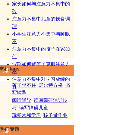
家长如何与注意力不集中的
孩
注意力不集中儿童的饮食调
理
小学生注意力不集中与睡眠
不
注意力不集中的孩子在家如
何
假期如何帮孩子克服注意力
热门tags
不
注意力不集中对学习成绩的
孩子坐不住
舒尔特方格
书
真
写辅导
阅读辅导
读写障碍辅导技
巧
读写障碍儿童
玩积木和学习
孩子做作业
热门专题