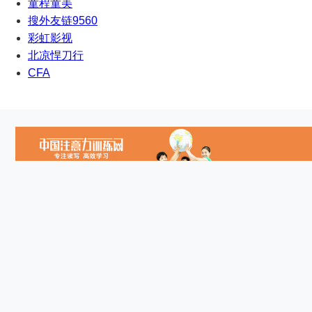
童程童美
搜外友链9560
彩虹影视
北凉悍刀行
CFA