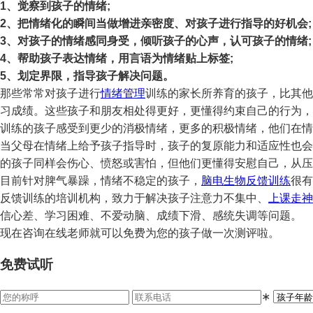
1、觉察到孩子的情绪;
2、把情绪化的瞬间当做增进亲密度、对孩子进行指导的好机会;
3、对孩子的情绪感同身受，倾听孩子的心声，认可孩子的情绪;
4、帮助孩子表达情绪，用言语为情绪贴上标签;
5、划定界限，指导孩子解决问题。
那些常常对孩子进行
情绪管理
训练的家长所养育的孩子，比其他
习成绩。这些孩子和朋友相处得更好，更懂得约束自己的行为，
训练的孩子感受到更少的消极情绪，更多的积极情绪，他们在情
当父母在情绪上给予孩子指导时，孩子的复原能力和适应性也会
的孩子同样会伤心、愤怒或害怕，但他们更懂得安慰自己，从压
目前针对脾气暴躁，情绪不稳定的孩子，
脑电生物反馈训练
很有
反馈训练的培训机构，致力于解决孩子注意力不集中、
上课走神
信心差、学习困难、不爱动脑、成绩下滑、感统失调等问题。
现在咨询在线老师就可以免费为您的孩子做一次测评啦。
免费试听
∗