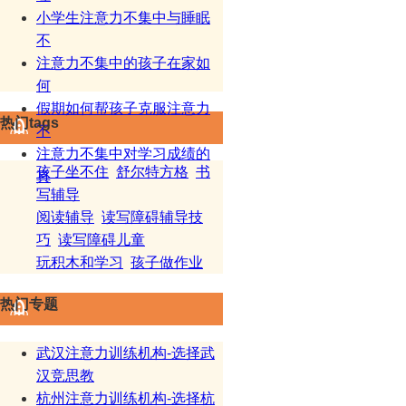
小学生注意力不集中与睡眠
不
注意力不集中的孩子在家如
何
假期如何帮孩子克服注意力
热门tags
不
注意力不集中对学习成绩的
孩子坐不住
舒尔特方格
书
真
写辅导
阅读辅导
读写障碍辅导技
巧
读写障碍儿童
玩积木和学习
孩子做作业
热门专题
武汉注意力训练机构-选择武
汉竞思教
杭州注意力训练机构-选择杭