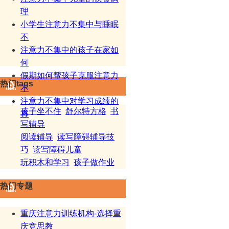
理
小学生注意力不集中与睡眠
不
注意力不集中的孩子在家如
何
假期如何帮孩子克服注意力
热门tags
不
注意力不集中对学习成绩的
孩子坐不住
舒尔特方格
书
真
写辅导
阅读辅导
读写障碍辅导技
巧
读写障碍儿童
玩积木和学习
孩子做作业
热门专题
重庆注意力训练机构-选择重
庆竞思教