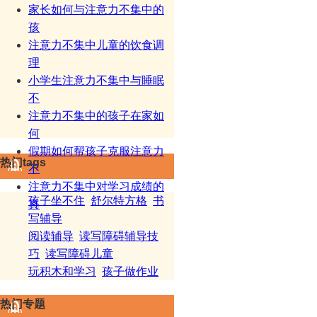
家长如何与注意力不集中的
孩
注意力不集中儿童的饮食调
理
小学生注意力不集中与睡眠
不
注意力不集中的孩子在家如
何
假期如何帮孩子克服注意力
热门tags
不
注意力不集中对学习成绩的
孩子坐不住
舒尔特方格
书
真
写辅导
阅读辅导
读写障碍辅导技
巧
读写障碍儿童
玩积木和学习
孩子做作业
热门专题