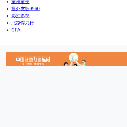
童程童美
搜外友链9560
彩虹影视
北凉悍刀行
CFA