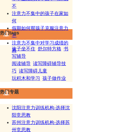
不
注意力不集中的孩子在家如
何
假期如何帮孩子克服注意力
热门tags
不
注意力不集中对学习成绩的
孩子坐不住
舒尔特方格
书
真
写辅导
阅读辅导
读写障碍辅导技
巧
读写障碍儿童
玩积木和学习
孩子做作业
热门专题
沈阳注意力训练机构-选择沈
阳竞思教
苏州注意力训练机构-选择苏
州竞思教