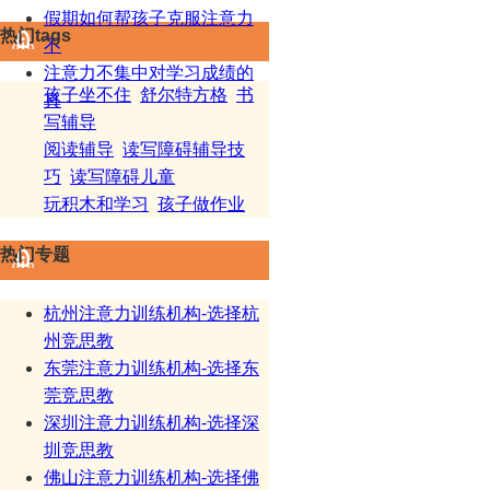
假期如何帮孩子克服注意力
热门tags
不
注意力不集中对学习成绩的
孩子坐不住
舒尔特方格
书
真
写辅导
阅读辅导
读写障碍辅导技
巧
读写障碍儿童
玩积木和学习
孩子做作业
热门专题
杭州注意力训练机构-选择杭
州竞思教
东莞注意力训练机构-选择东
莞竞思教
深圳注意力训练机构-选择深
圳竞思教
佛山注意力训练机构-选择佛