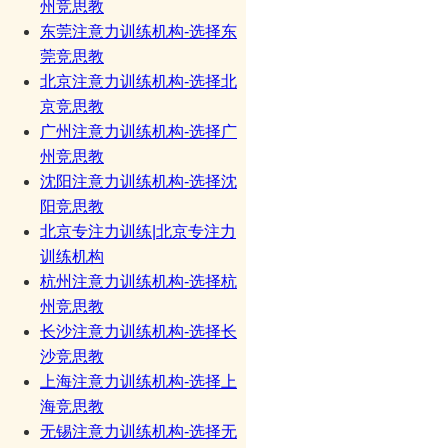
州竞思教
东莞注意力训练机构-选择东
莞竞思教
北京注意力训练机构-选择北
京竞思教
广州注意力训练机构-选择广
州竞思教
沈阳注意力训练机构-选择沈
阳竞思教
北京专注力训练|北京专注力
训练机构
杭州注意力训练机构-选择杭
州竞思教
长沙注意力训练机构-选择长
沙竞思教
上海注意力训练机构-选择上
海竞思教
无锡注意力训练机构-选择无