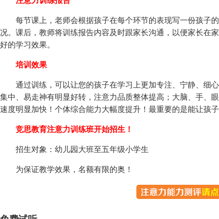
注意力训练报告
每节课上，老师会根据孩子在每个环节的表现写一份孩子的
况。课后，教师将训练报告内容及时跟家长沟通，以便家长在家
好的学习效果。
培训效果
通过训练，可以让您的孩子在学习上更加专注、宁静、细心，
集中、易走神有明显好转，注意力品质整体提高；大脑、手、眼
速度明显加快！个体综合能力大幅度提升！最重要的是能让孩子
竞思教育注意力训练班开始招生！
招生对象：幼儿园大班至五年级小学生
为保证教学效果，名额有限的奥！