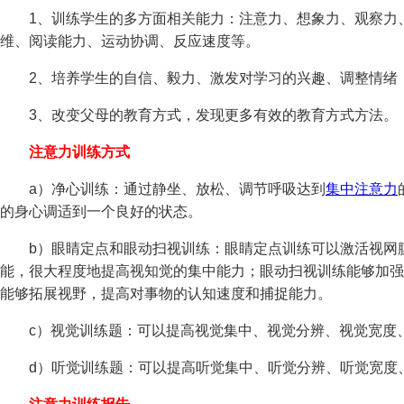
1、训练学生的多方面相关能力：注意力、想象力、观察力、
维、阅读能力、运动协调、反应速度等。
2、培养学生的自信、毅力、激发对学习的兴趣、调整情绪，
3、改变父母的教育方式，发现更多有效的教育方式方法。
注意力训练方式
a）净心训练：通过静坐、放松、调节呼吸达到
集中注意力
的身心调适到一个良好的状态。
b）眼睛定点和眼动扫视训练：眼睛定点训练可以激活视网膜
能，很大程度地提高视知觉的集中能力；眼动扫视训练能够加强
能够拓展视野，提高对事物的认知速度和捕捉能力。
c）视觉训练题：可以提高视觉集中、视觉分辨、视觉宽度、
d）听觉训练题：可以提高听觉集中、听觉分辨、听觉宽度、