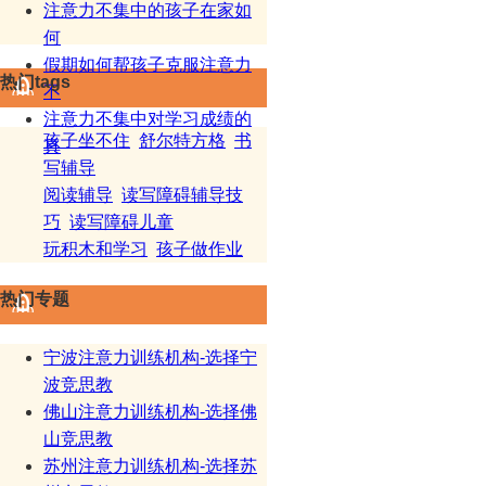
注意力不集中的孩子在家如
何
假期如何帮孩子克服注意力
热门tags
不
注意力不集中对学习成绩的
孩子坐不住
舒尔特方格
书
真
写辅导
阅读辅导
读写障碍辅导技
巧
读写障碍儿童
玩积木和学习
孩子做作业
热门专题
宁波注意力训练机构-选择宁
波竞思教
佛山注意力训练机构-选择佛
山竞思教
苏州注意力训练机构-选择苏