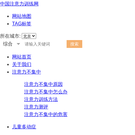
中国注意力训练网
网站地图
TAG标签
所在城市:
综合
网站首页
关于我们
注意力不集中
注意力不集中原因
注意力不集中怎么办
注意力训练方法
注意力测评
注意力不集中的危害
儿童多动症