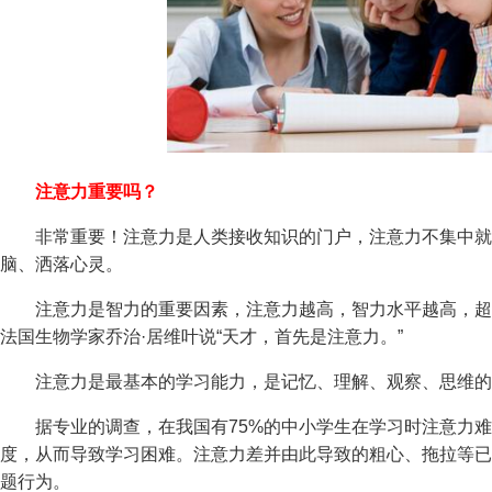
注意力重要吗？
非常重要！注意力是人类接收知识的门户，注意力不集中就
脑、洒落心灵。
注意力是智力的重要因素，注意力越高，智力水平越高，超
法国生物学家乔治·居维叶说“天才，首先是注意力。”
注意力是最基本的学习能力，是记忆、理解、观察、思维的
据专业的调查，在我国有75%的中小学生在学习时注意力难
度，从而导致学习困难。注意力差并由此导致的粗心、拖拉等已
题行为。