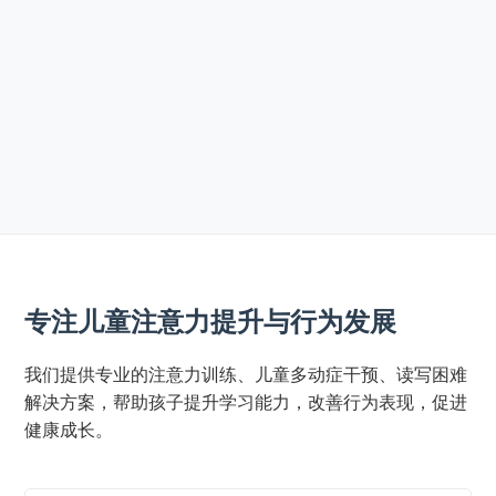
专注儿童注意力提升与行为发展
我们提供专业的注意力训练、儿童多动症干预、读写困难
解决方案，帮助孩子提升学习能力，改善行为表现，促进
健康成长。