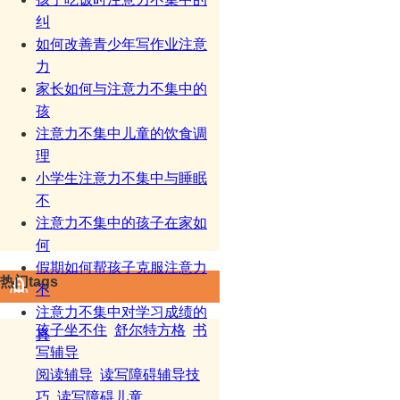
纠
如何改善青少年写作业注意
力
家长如何与注意力不集中的
孩
注意力不集中儿童的饮食调
理
小学生注意力不集中与睡眠
不
注意力不集中的孩子在家如
何
假期如何帮孩子克服注意力
热门tags
不
注意力不集中对学习成绩的
孩子坐不住
舒尔特方格
书
真
写辅导
阅读辅导
读写障碍辅导技
巧
读写障碍儿童