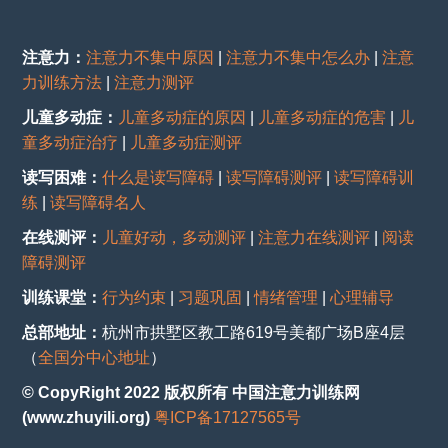
注意力：
注意力不集中原因
|
注意力不集中怎么办
|
注意
力训练方法
|
注意力测评
儿童多动症：
儿童多动症的原因
|
儿童多动症的危害
|
儿
童多动症治疗
|
儿童多动症测评
读写困难：
什么是读写障碍
|
读写障碍测评
|
读写障碍训
练
|
读写障碍名人
在线测评：
儿童好动，多动测评
|
注意力在线测评
|
阅读
障碍测评
训练课堂：
行为约束
|
习题巩固
|
情绪管理
|
心理辅导
总部地址：
杭州市拱墅区教工路619号美都广场B座4层
（
全国分中心地址
）
© CopyRight 2022 版权所有 中国注意力训练网
(www.zhuyili.org)
粤ICP备17127565号