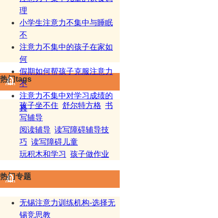
理
小学生注意力不集中与睡眠
不
注意力不集中的孩子在家如
何
假期如何帮孩子克服注意力
热门tags
不
注意力不集中对学习成绩的
孩子坐不住
舒尔特方格
书
真
写辅导
阅读辅导
读写障碍辅导技
巧
读写障碍儿童
玩积木和学习
孩子做作业
热门专题
无锡注意力训练机构-选择无
锡竞思教