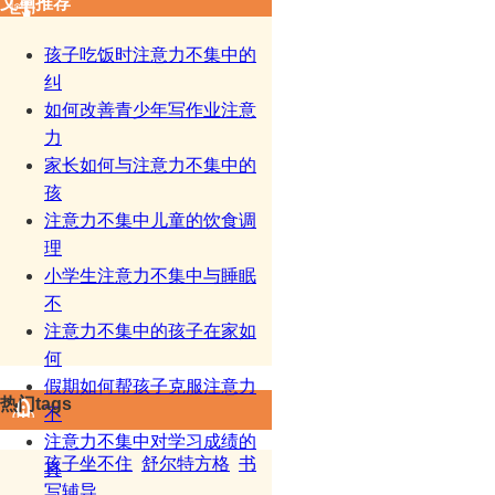
文章推荐
孩子吃饭时注意力不集中的
纠
如何改善青少年写作业注意
力
家长如何与注意力不集中的
孩
注意力不集中儿童的饮食调
理
小学生注意力不集中与睡眠
不
注意力不集中的孩子在家如
何
假期如何帮孩子克服注意力
热门tags
不
注意力不集中对学习成绩的
孩子坐不住
舒尔特方格
书
真
写辅导