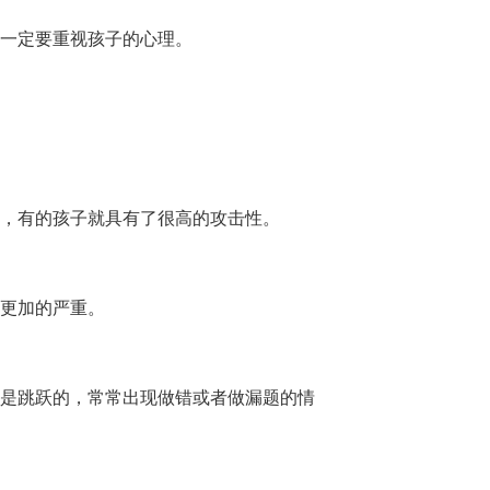
一定要重视孩子的心理。
，有的孩子就具有了很高的攻击性。
更加的严重。
是跳跃的，常常出现做错或者做漏题的情