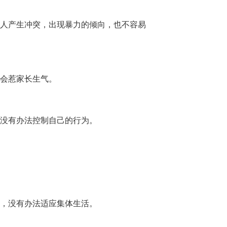
人产生冲突，出现暴力的倾向，也不容易
会惹家长生气。
没有办法控制自己的行为。
，没有办法适应集体生活。