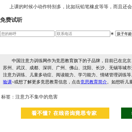
上课的时候小动作特别多，比如玩铅笔橡皮等等，而且还会
免费试听
∗
中国注意力训练网作为竞思教育旗下的子品牌，目前已在北京
苏州、武汉、成都、深圳、广州、佛山、沈阳、长沙、无锡等城市开设
注意力训练、儿童多动症、阅读能力、学习能力、情绪管理训练等
验课
~或想了解更多竞思教育信息，点击
竞思教育简介
。如想听儿
标签：注意力不集中的危害