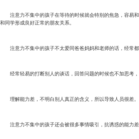
注意力不集中的孩子在等待的时候就会特别的焦急，容易和
和同学形成良好正常的朋友关系。
注意力不集中的孩子不太爱同爸爸妈妈和老师的话，经常都
经常轻易的打断别人的谈话，回答问题的时候也不加思考，
理解能力差，不明白别人真正的含义，所以导致人员很差。
注意力不集中的孩子还会被很多事情吸引，抗诱惑的能力差