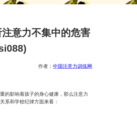
析注意力不集中的危害
i088)
作者：
中国注意力训练网
重的影响着孩子的身心健康，那么注意力
关系和学校纪律方面来看：