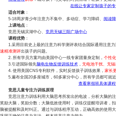
在线让专家定制孩子的专
适合对象
：
5-18周岁青少年注意力不集中、多动症、学习障碍、
阅读障
上课地点
：
竞思无锡滨湖中心、
竞思无锡三阳广场中心
课程优势
：
1.采用目前史上最的注意力科学测评表结合国际通用注意力
速精准测评
出孩子的问题。
2. 所有学员方案均由美国中心一线专家团量身定制，
个性
3.引进国际领先
脑电生物反馈训练技术
，
无电池干扰、无辐
4. 使用美国CNS专利软件，实时反馈孩子训练效果，
家长
5.遍布全国20多座城市，60多家分中心，所有学员都可就
查看寒假班具体课程
竞思儿童专注力训练原理
竞思注意力训练利用大脑思考所发出的电波，分析大脑的注
奖励大脑，奖励分数；大脑低效使用时，训练仪提醒培训者，扣
脑被提醒和及时纠正。通过与训练程序互动，正确高效的使用大
巩固正确的注意力方法，根本提高注意力能力。