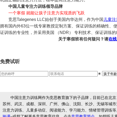
中国儿童专注力训练领导品牌
一个寒假 就能让孩子注意力实现质的飞跃
竞思Talegenes LLC始创于美国内华达州，作为中国
儿童注
拥有国内外63位一线专家教授定制方案、保证训练的精确性、
证训练的专业性，并采用美国 （NDR） 专利技术、保证训练
关于寒假班有任何疑问？请
在线
免费试听
∗
中国注意力训练网作为竞思教育旗下的子品牌，目前已在北京
苏州、武汉、成都、深圳、广州、佛山、沈阳、长沙、无锡等城市开设
注意力训练、儿童多动症、阅读能力、学习能力、情绪管理训练等
验课
~或想了解更多竞思教育信息，点击
竞思教育简介
。如想听儿