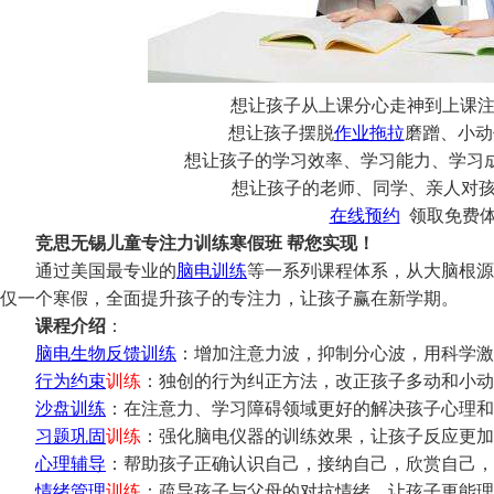
想让孩子从上课分心走神到上课注
想让孩子摆脱
作业拖拉
磨蹭、小动
想让孩子的学习效率、学习能力、学习成
想让孩子的老师、同学、亲人对孩子
在线
预约
领取免费
竞思无锡儿童专注力训练寒假班 帮您实现！
通过美国最专业的
脑电训练
等一系列课程体系，从大脑根源
仅一个寒假，全面提升孩子的专注力，让孩子赢在新学期。
课程介绍
：
脑电生物反馈训练
：增加注意力波，抑制分心波，用科学激
行为约束
训练
：独创的行为纠正方法，改正孩子多动和小动
沙盘训练
：在注意力、学习障碍领域更好的解决孩子心理和
习题巩固
训练
：强化脑电仪器的训练效果，让孩子反应更加
心理辅导
：帮助孩子正确认识自己，接纳自己，欣赏自己，
情绪管理
训练
：疏导孩子与父母的对抗情绪，让孩子更能理