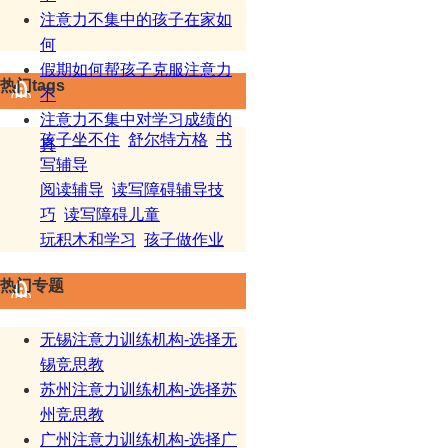
注意力不集中的孩子在家如
何
假期如何帮孩子克服注意力
热门tags
不
注意力不集中对学习成绩的
孩子坐不住
舒尔特方格
书
真
写辅导
阅读辅导
读写障碍辅导技
巧
读写障碍儿童
玩积木和学习
孩子做作业
热门专题
无锡注意力训练机构-选择无
锡竞思教
苏州注意力训练机构-选择苏
州竞思教
广州注意力训练机构-选择广