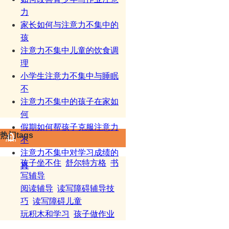
力
家长如何与注意力不集中的
孩
注意力不集中儿童的饮食调
理
小学生注意力不集中与睡眠
不
注意力不集中的孩子在家如
何
假期如何帮孩子克服注意力
热门tags
不
注意力不集中对学习成绩的
孩子坐不住
舒尔特方格
书
真
写辅导
阅读辅导
读写障碍辅导技
巧
读写障碍儿童
玩积木和学习
孩子做作业