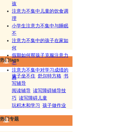
孩
注意力不集中儿童的饮食调
理
小学生注意力不集中与睡眠
不
注意力不集中的孩子在家如
何
假期如何帮孩子克服注意力
热门tags
不
注意力不集中对学习成绩的
孩子坐不住
舒尔特方格
书
真
写辅导
阅读辅导
读写障碍辅导技
巧
读写障碍儿童
玩积木和学习
孩子做作业
热门专题