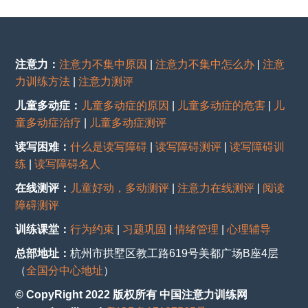
注意力：
注意力不集中原因
|
注意力不集中怎么办
|
注意
力训练方法
|
注意力测评
儿童多动症：
儿童多动症的原因
|
儿童多动症的危害
|
儿
童多动症治疗
|
儿童多动症测评
读写困难：
什么是读写障碍
|
读写障碍测评
|
读写障碍训
练
|
读写障碍名人
在线测评：
儿童好动，多动测评
|
注意力在线测评
|
阅读
障碍测评
训练课堂：
行为约束
|
习题巩固
|
情绪管理
|
心理辅导
总部地址：
杭州市拱墅区教工路619号美都广场B座4层
（
全国分中心地址
）
© CopyRight 2022 版权所有 中国注意力训练网