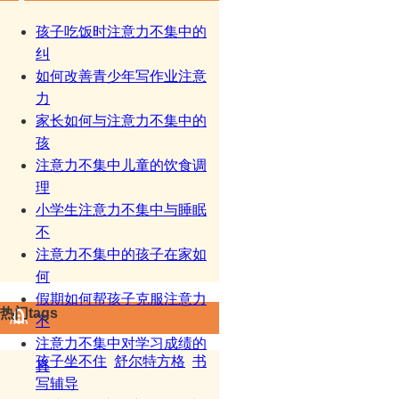
孩子吃饭时注意力不集中的
纠
如何改善青少年写作业注意
力
家长如何与注意力不集中的
孩
注意力不集中儿童的饮食调
理
小学生注意力不集中与睡眠
不
注意力不集中的孩子在家如
何
假期如何帮孩子克服注意力
热门tags
不
注意力不集中对学习成绩的
孩子坐不住
舒尔特方格
书
真
写辅导