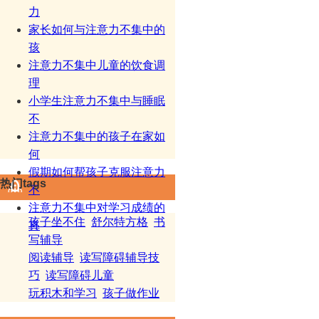
力
家长如何与注意力不集中的
孩
注意力不集中儿童的饮食调
理
小学生注意力不集中与睡眠
不
注意力不集中的孩子在家如
何
假期如何帮孩子克服注意力
热门tags
不
注意力不集中对学习成绩的
孩子坐不住
舒尔特方格
书
真
写辅导
阅读辅导
读写障碍辅导技
巧
读写障碍儿童
玩积木和学习
孩子做作业