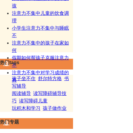
孩
注意力不集中儿童的饮食调
理
小学生注意力不集中与睡眠
不
注意力不集中的孩子在家如
何
假期如何帮孩子克服注意力
热门tags
不
注意力不集中对学习成绩的
孩子坐不住
舒尔特方格
书
真
写辅导
阅读辅导
读写障碍辅导技
巧
读写障碍儿童
玩积木和学习
孩子做作业
热门专题