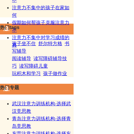
不
注意力不集中的孩子在家如
何
假期如何帮孩子克服注意力
热门tags
不
注意力不集中对学习成绩的
孩子坐不住
舒尔特方格
书
真
写辅导
阅读辅导
读写障碍辅导技
巧
读写障碍儿童
玩积木和学习
孩子做作业
热门专题
武汉注意力训练机构-选择武
汉竞思教
青岛注意力训练机构-选择青
岛竞思教
东莞注意力训练机构-选择东