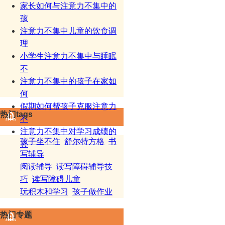
家长如何与注意力不集中的
孩
注意力不集中儿童的饮食调
理
小学生注意力不集中与睡眠
不
注意力不集中的孩子在家如
何
假期如何帮孩子克服注意力
热门tags
不
注意力不集中对学习成绩的
孩子坐不住
舒尔特方格
书
真
写辅导
阅读辅导
读写障碍辅导技
巧
读写障碍儿童
玩积木和学习
孩子做作业
热门专题