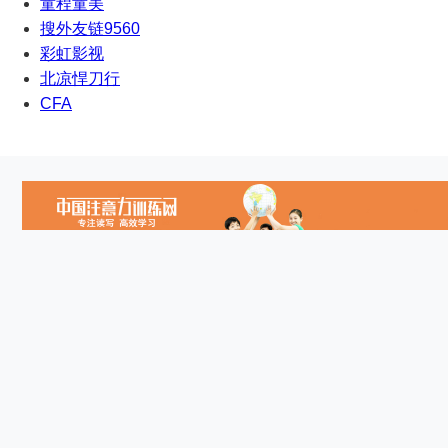
童程童美
搜外友链9560
彩虹影视
北凉悍刀行
CFA