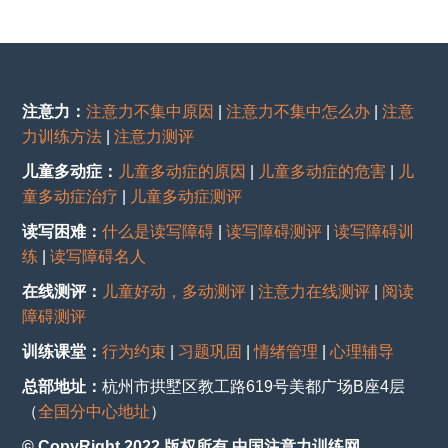
注意力：
注意力不集中原因
|
注意力不集中怎么办
|
注意
力训练方法
|
注意力测评
儿童多动症：
儿童多动症的原因
|
儿童多动症的危害
|
儿
童多动症治疗
|
儿童多动症测评
读写困难：
什么是读写障碍
|
读写障碍测评
|
读写障碍训
练
|
读写障碍名人
在线测评：
儿童好动，多动测评
|
注意力在线测评
|
阅读
障碍测评
训练课堂：
行为约束
|
习题巩固
|
情绪管理
|
心理辅导
总部地址：
杭州市拱墅区教工路619号美都广场B座4层
（
全国分中心地址
）
© CopyRight 2022 版权所有 中国注意力训练网