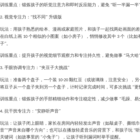
训练重点：锻炼孩子的听觉注意力和即时反应能力，避免
“听一半漏一半
视觉专注力：“找不同” 升级版
2.
玩法：用孩子熟悉的绘本、漫画或家庭照片，和孩子一起找两处画面的差
在白纸上画
个相似的小图案（如小房子），悄悄修改其中
个（比如
10
3
子”。
训练重点：提升孩子的视觉细节观察力和专注持久性，避免做事
“马大哈
手眼协调专注力：“夹豆子大挑战”
3.
玩法：准备两个盘子，一个装
颗红豆（或玻璃珠，注意安全），另
10-20
将豆子从一个盘子夹到另一个盘子，计时记录完成时间，可多次挑战 “更
训练重点：锻炼孩子的手部精细动作和专注稳定性，减少做事
“毛躁、易
抗干扰专注力：“安静听声音”
4.
玩法：让孩子闭上眼睛，家长在房间内轻轻发出声音（如敲桌子、撕纸巾
音”“声音来自哪个方向”；也可以在播放轻柔音乐的背景下，和孩子玩 “
关键词（如故事里的 “小兔子”），让孩子听到漏词时举手提醒。