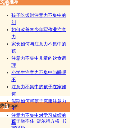
文章推荐
孩子吃饭时注意力不集中的
纠
如何改善青少年写作业注意
力
家长如何与注意力不集中的
孩
注意力不集中儿童的饮食调
理
小学生注意力不集中与睡眠
不
注意力不集中的孩子在家如
何
假期如何帮孩子克服注意力
热门tags
不
注意力不集中对学习成绩的
孩子坐不住
舒尔特方格
书
真