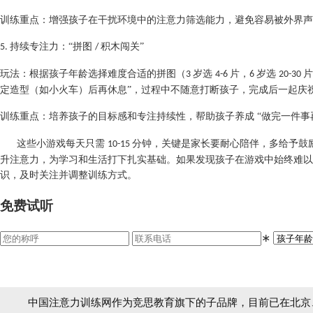
训练重点：增强孩子在干扰环境中的注意力筛选能力，避免容易被外界
持续专注力：“拼图
积木闯关”
5.
/
玩法：根据孩子年龄选择难度合适的拼图（
岁选
片，
岁选
片
3
4-6
6
20-30
定造型（如小火车）后再休息”，过程中不随意打断孩子，完成后一起庆祝 
训练重点：培养孩子的目标感和专注持续性，帮助孩子养成
“做完一件事
这些小游戏每天只需
分钟，关键是家长要耐心陪伴，多给予鼓
10-15
升注意力，为学习和生活打下扎实基础。如果发现孩子在游戏中始终难以
识，及时关注并调整训练方式。
免费试听
∗
中国注意力训练网作为竞思教育旗下的子品牌，目前已在北京