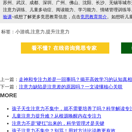
苏州、武汉、成都、深圳、广州、佛山、沈阳、长沙、无锡等城市开设
注意力训练、儿童多动症、阅读能力、学习能力、情绪管理训练等
验课
~或想了解更多竞思教育信息，点击
竞思教育简介
。如想听儿
标签：小游戏,注意力,提升注意力
上一篇：
走神和专注力差是一回事吗？揭开高效学习的认知真相
下一篇：
注意力缺陷是注意差的原因吗？一文读懂核心关联
MORE
孩子天生注意力不集中，就不需要培养了吗？科学解读专
儿童注意力提升难？从根源唤醒内在专注力
注意力不是“硬扛”出来的，科学管理才是关键
孩子注意力不集中？别骂！用对方法比说教更有效