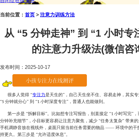
自闭症在线测评
当前位置：
首页
>
注意力训练方法
从 “5 分钟走神” 到 “1 小
的注意力升级法(微信咨询：j
发布时间：2025-10-17
很多人觉得
“
专注力
是天生的”，自己天生坐不住、容易走神，其实专
“
分钟就分心” 到 “
小时深度专注”，普通人也能做到。​
5
1
第一步是
“拆解目标”。比如想专注写报告，别直接定 “
小时写完”，
1
分钟补充细节”，小目标更容易让注意力聚焦，减少 “任务太复杂” 带来的
手机调静音放在视线外，桌面只留当前任务需要的物品 —— 环境中的
持更久。第三步是 “允许适度休息”。