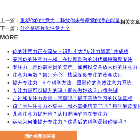
上一篇：
重塑你的注意力，释放你未曾察觉的潜在能量
相关文章
下一篇：
什么是碎片化注意力？
MORE
你的注意力正在流失？识别 4 大 “专注力黑洞” 并成功
夺回你的注意力主权：在过度刺激的时代保持深度专注
专注力，是你最宝贵的资产：如何投资并放大你的注意力
注意力涣散？告别分心，找回深度专注的黄金法则
提升专注力：6 个科学方法，重塑你的高效注意力系统
专注力是可以提升的吗？家长做好这 3 点很关键
走神和专注力差是一回事吗？揭开高效学习的认知真相
孩子天生注意力不集中，就不需要培养了吗？科学解读专
儿童注意力提升难？从根源唤醒内在专注力
运动为何能提升专注力？这背后的科学逻辑你懂吗？
预约免费体验课