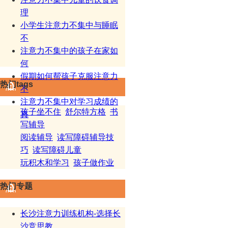
理
小学生注意力不集中与睡眠
不
注意力不集中的孩子在家如
何
假期如何帮孩子克服注意力
热门tags
不
注意力不集中对学习成绩的
孩子坐不住
舒尔特方格
书
真
写辅导
阅读辅导
读写障碍辅导技
巧
读写障碍儿童
玩积木和学习
孩子做作业
热门专题
长沙注意力训练机构-选择长
沙竞思教