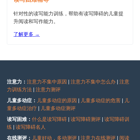
针对性的读写能力训练，帮助有读写障碍的儿童提
升阅读和写作能力。
了解更多 →
注意力：
注意力不集中原因
|
注意力不集中怎么办
|
注意
力训练方法
|
注意力测评
儿童多动症：
儿童多动症的原因
|
儿童多动症的危害
|
儿
童多动症治疗
|
儿童多动症测评
读写困难：
什么是读写障碍
|
读写障碍测评
|
读写障碍训
练
|
读写障碍名人
在线测评：
儿童好动，多动测评
|
注意力在线测评
|
阅读