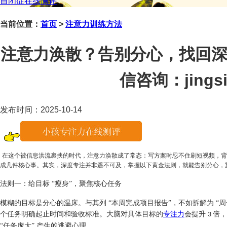
自闭症在线测评
当前位置：
首页
>
注意力训练方法
注意力涣散？告别分心，找回深
信咨询：jingsi
发布时间：2025-10-14
在这个被信息洪流裹挟的时代，注意力涣散成了常态：写方案时忍不住刷短视频，背
成几件核心事。其实，深度专注并非遥不可及，掌握以下黄金法则，就能告别分心，
法则一：给目标
“瘦身”，聚焦核心任务​
模糊的目标是分心的温床。与其列
“本周完成项目报告”，不如拆解为 “
个任务明确起止时间和验收标准。大脑对具体目标的
专注力
会提升
倍，
3
“任务庞大” 产生的逃避心理。​