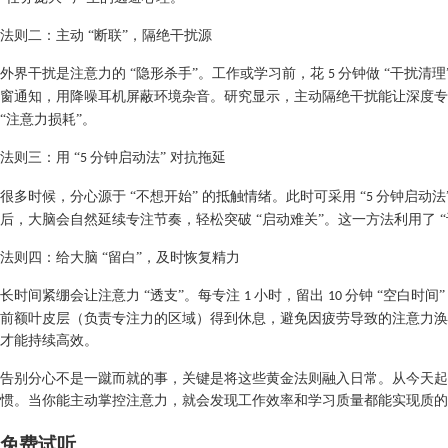
法则二：主动
“断联”，隔绝干扰源​
外界干扰是注意力的
“隐形杀手”。工作或学习前，花
分钟做 “干扰清
5
窗通知，用降噪耳机屏蔽环境杂音。研究显示，主动隔绝干扰能让深度
“注意力损耗”。​
法则三：用
“
分钟启动法” 对抗拖延​
5
很多时候，分心源于
“不想开始” 的抵触情绪。此时可采用 “
分钟启动法
5
后，大脑会自然延续专注节奏，轻松突破 “启动难关”。这一方法利用了 
法则四：给大脑
“留白”，及时恢复精力​
长时间紧绷会让注意力
“透支”。每专注
小时，留出
分钟 “空白时
1
10
前额叶皮层（负责专注力的区域）得到休息，避免因疲劳导致的注意力涣散
才能持续高效。​
告别分心不是一蹴而就的事，关键是将这些黄金法则融入日常。从今天起
惯。当你能主动掌控注意力，就会发现工作效率和学习质量都能实现质的
免费试听