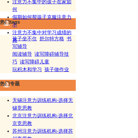
注意力不集中的孩子在家如
何
假期如何帮孩子克服注意力
热门tags
不
注意力不集中对学习成绩的
孩子坐不住
舒尔特方格
书
真
写辅导
阅读辅导
读写障碍辅导技
巧
读写障碍儿童
玩积木和学习
孩子做作业
热门专题
无锡注意力训练机构-选择无
锡竞思教
北京注意力训练机构-选择北
京竞思教
苏州注意力训练机构-选择苏