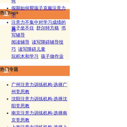
何
假期如何帮孩子克服注意力
热门tags
不
注意力不集中对学习成绩的
孩子坐不住
舒尔特方格
书
真
写辅导
阅读辅导
读写障碍辅导技
巧
读写障碍儿童
玩积木和学习
孩子做作业
热门专题
广州注意力训练机构-选择广
州竞思教
沈阳注意力训练机构-选择沈
阳竞思教
南京注意力训练机构-选择南
京竞思教