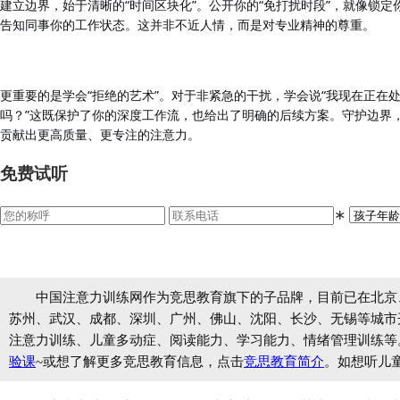
建立边界，始于清晰的
“时间区块化”。公开你的“免打扰时段”，就像锁
告知同事你的工作状态。这并非不近人情，而是对专业精神的尊重。
更重要的是学会
“拒绝的艺术”。对于非紧急的干扰，学会说“我现在正在
吗？”这既保护了你的深度工作流，也给出了明确的后续方案。守护边界
贡献出更高质量、更专注的注意力。
免费试听
∗
中国注意力训练网作为竞思教育旗下的子品牌，目前已在北京
苏州、武汉、成都、深圳、广州、佛山、沈阳、长沙、无锡等城市开设
注意力训练、儿童多动症、阅读能力、学习能力、情绪管理训练等
验课
~或想了解更多竞思教育信息，点击
竞思教育简介
。如想听儿