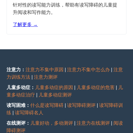
针对性的读写能力训练，帮助有读写障碍的儿童提
升阅读和写作能力。
了解更多 →
注意力：
注意力不集中原因
|
注意力不集中怎么办
|
注意
力训练方法
|
注意力测评
儿童多动症：
儿童多动症的原因
|
儿童多动症的危害
|
儿
童多动症治疗
|
儿童多动症测评
读写困难：
什么是读写障碍
|
读写障碍测评
|
读写障碍训
练
|
读写障碍名人
在线测评：
儿童好动，多动测评
|
注意力在线测评
|
阅读
障碍测评