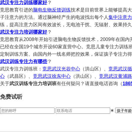
武汉专注力训练哪家好
？
竞思教育引进的
脑电生物反馈训练
技术是目前世界上能够提高大
子注意力的方法。通过脑神经产生的电波找出每个人
集中注意力
练，提高注意力区间有效波长，无电池干扰、无辐射、效果持久
武汉专注力培训哪家好
？
竞思教育从2008年开始引进脑电生物反馈技术，2009年在国
已经在全国19个城市开设60家直营中心。竞思儿童专注力训练
定制训练方案、由国内外一线名师把控效果，保证孩子专注力得
武汉训练专注力有哪些
？
武汉专注力训练班：
竞思武汉光谷中心
（洪山区）、
竞思武汉循
心
（武昌区）、
竞思武汉徐东中心
（洪山区）、
竞思武汉黄浦路
关于
武汉训练专注力培训班
有任何疑问？请直接电话咨询（
186
免费试听
∗