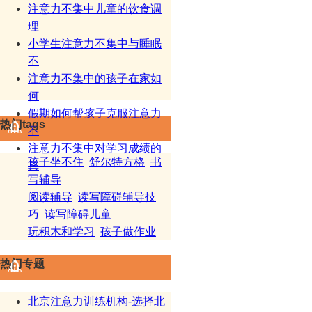
注意力不集中儿童的饮食调
理
小学生注意力不集中与睡眠
不
注意力不集中的孩子在家如
何
假期如何帮孩子克服注意力
热门tags
不
注意力不集中对学习成绩的
孩子坐不住
舒尔特方格
书
真
写辅导
阅读辅导
读写障碍辅导技
巧
读写障碍儿童
玩积木和学习
孩子做作业
热门专题
北京注意力训练机构-选择北