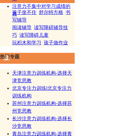
注意力不集中对学习成绩的
孩子坐不住
舒尔特方格
书
真
写辅导
阅读辅导
读写障碍辅导技
巧
读写障碍儿童
玩积木和学习
孩子做作业
热门专题
天津注意力训练机构-选择天
津竞思教
北京专注力训练|北京专注力
训练机构
苏州注意力训练机构-选择苏
州竞思教
长沙注意力训练机构-选择长
沙竞思教
青岛注意力训练机构-选择青