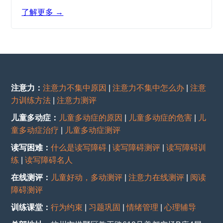
了解更多 →
注意力：
注意力不集中原因
|
注意力不集中怎么办
|
注意
力训练方法
|
注意力测评
儿童多动症：
儿童多动症的原因
|
儿童多动症的危害
|
儿
童多动症治疗
|
儿童多动症测评
读写困难：
什么是读写障碍
|
读写障碍测评
|
读写障碍训
练
|
读写障碍名人
在线测评：
儿童好动，多动测评
|
注意力在线测评
|
阅读
障碍测评
训练课堂：
行为约束
|
习题巩固
|
情绪管理
|
心理辅导