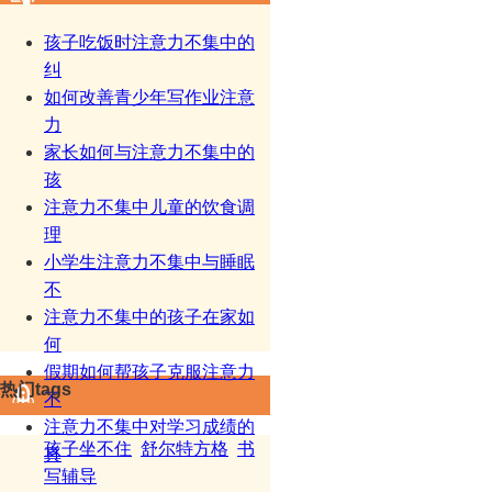
孩子吃饭时注意力不集中的
纠
如何改善青少年写作业注意
力
家长如何与注意力不集中的
孩
注意力不集中儿童的饮食调
理
小学生注意力不集中与睡眠
不
注意力不集中的孩子在家如
何
假期如何帮孩子克服注意力
热门tags
不
注意力不集中对学习成绩的
孩子坐不住
舒尔特方格
书
真
写辅导