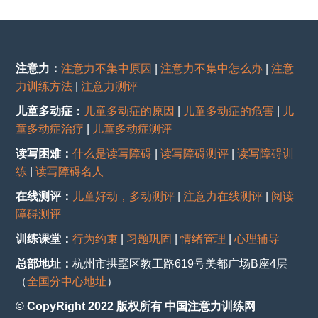
注意力：
注意力不集中原因
|
注意力不集中怎么办
|
注意
力训练方法
|
注意力测评
儿童多动症：
儿童多动症的原因
|
儿童多动症的危害
|
儿
童多动症治疗
|
儿童多动症测评
读写困难：
什么是读写障碍
|
读写障碍测评
|
读写障碍训
练
|
读写障碍名人
在线测评：
儿童好动，多动测评
|
注意力在线测评
|
阅读
障碍测评
训练课堂：
行为约束
|
习题巩固
|
情绪管理
|
心理辅导
总部地址：
杭州市拱墅区教工路619号美都广场B座4层
（
全国分中心地址
）
© CopyRight 2022 版权所有 中国注意力训练网